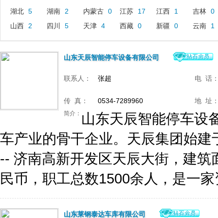
湖北
5
湖南
2
内蒙古
0
江苏
17
江西
1
吉林
0
山西
2
四川
5
天津
4
西藏
0
新疆
0
云南
1
山东天辰智能停车设备有限公司
联系人：
张超
电 话
传 真：
0534-7289960
地 址
简介：
山东天辰智能停车设
车产业的骨干企业。天辰集团始建于
-- 济南高新开发区天辰大街，建
民币，职工总数1500余人，是一家资
山东莱钢泰达车库有限公司