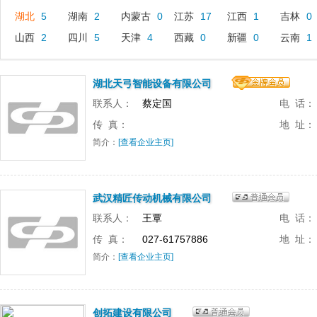
湖北
5
湖南
2
内蒙古
0
江苏
17
江西
1
吉林
0
山西
2
四川
5
天津
4
西藏
0
新疆
0
云南
1
湖北天弓智能设备有限公司
联系人：
蔡定国
电 话：
传 真：
地 址：
简介：
[查看企业主页]
武汉精匠传动机械有限公司
联系人：
王覃
电 话：
传 真：
027-61757886
地 址：
简介：
[查看企业主页]
创拓建设有限公司